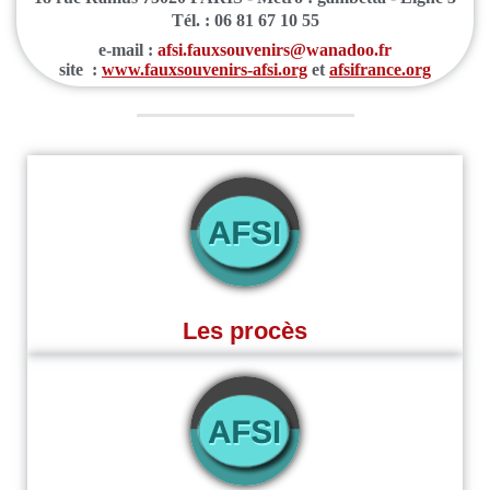
Tél. : 06 81 67 10 55
e-mail :
afsi.fauxsouvenirs@wanadoo.fr
site :
www.fauxsouvenirs-afsi.org
et
afsifrance.org
Les procès