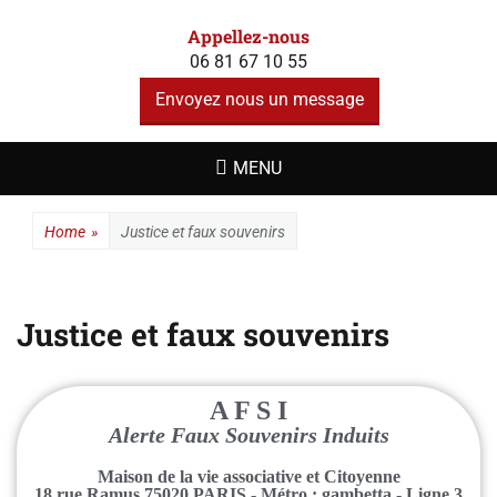
A F S I - ALERTE
Un site utilisant WordPress
Appellez-nous
FAUX
06 81 67 10 55
SOUVENIRS
Envoyez nous un message
INDUITS
MENU
Home
»
Justice et faux souvenirs
Justice et faux souvenirs
A F S I
Alerte Faux Souvenirs Induits
Maison de la vie associative et Citoyenne
18 rue Ramus 75020 PARIS - Métro : gambetta - Ligne 3