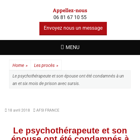
A F S I - ALERTE
Un site utilisant WordPress
Appellez-nous
FAUX
06 81 67 10 55
SOUVENIRS
Envoyez nous un message
INDUITS
MENU
Home
»
Les procès
»
Le psychothérapeute et son épouse ont été condamnés à un
an et six mois de prison avec sursis.
18 avril 2018
AFSI FRANCE
Le psychothérapeute et son
épouse ont été condamnés à