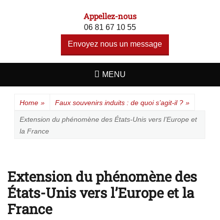
A F S I - ALERTE
Un site utilisant WordPress
Appellez-nous
FAUX
06 81 67 10 55
SOUVENIRS
Envoyez nous un message
INDUITS
MENU
Home
»
Faux souvenirs induits : de quoi s’agit-il ?
»
Extension du phénomène des États-Unis vers l’Europe et
la France
Extension du phénomène des
États-Unis vers l’Europe et la
France