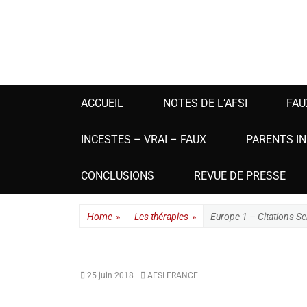
A F S I - ALE
Un site utilisant WordPress
ACCUEIL
NOTES DE L’AFSI
FAU
INCESTES – VRAI – FAUX
PARENTS I
CONCLUSIONS
REVUE DE PRESSE
Home
»
Les thérapies
»
Europe 1 – Citations Se
25 juin 2018
AFSI FRANCE