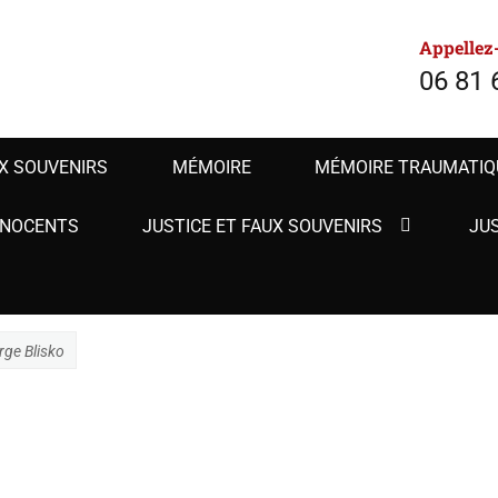
RTE FAUX SOUVENIRS 
Appellez
06 81 
X SOUVENIRS
MÉMOIRE
MÉMOIRE TRAUMATIQ
NNOCENTS
JUSTICE ET FAUX SOUVENIRS
JU
rge Blisko