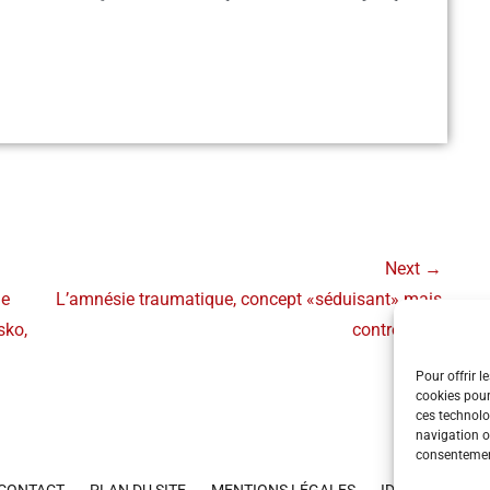
Next →
ne
L’amnésie traumatique, concept «séduisant» mais
sko,
controversé
Pour offrir l
cookies pour
ces technolo
navigation ou
consentement