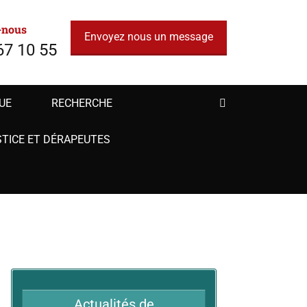
INDUITS
-nous
Envoyez nous un message
67 10 55
UE
RECHERCHE
STICE ET DÉRAPEUTES
Actualités de