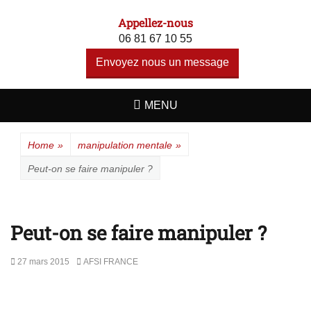
A F S I - ALERTE
Un site utilisant WordPress
Appellez-nous
FAUX
06 81 67 10 55
SOUVENIRS
Envoyez nous un message
INDUITS
MENU
Home
»
manipulation mentale
»
Peut-on se faire manipuler ?
Peut-on se faire manipuler ?
27 mars 2015
AFSI FRANCE