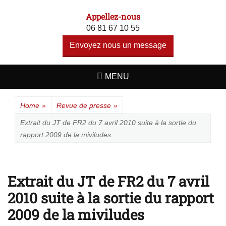
A F S I - ALERTE
Un site utilisant WordPress
Appellez-nous
FAUX
06 81 67 10 55
SOUVENIRS
Envoyez nous un message
INDUITS
MENU
Home
»
Revue de presse
»
Extrait du JT de FR2 du 7 avril 2010 suite à la sortie du
rapport 2009 de la miviludes
Extrait du JT de FR2 du 7 avril
2010 suite à la sortie du rapport
2009 de la miviludes